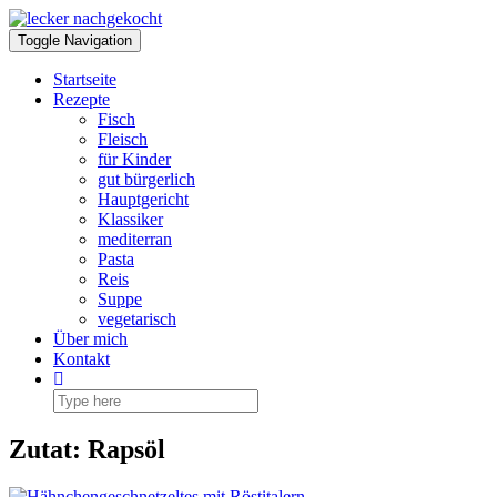
Skip
to
Toggle Navigation
content
Startseite
Rezepte
Fisch
Fleisch
für Kinder
gut bürgerlich
Hauptgericht
Klassiker
mediterran
Pasta
Reis
Suppe
vegetarisch
Über mich
Kontakt
Zutat:
Rapsöl