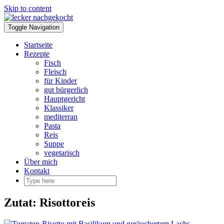
Skip to content
Toggle Navigation
Startseite
Rezepte
Fisch
Fleisch
für Kinder
gut bürgerlich
Hauptgericht
Klassiker
mediterran
Pasta
Reis
Suppe
vegetarisch
Über mich
Kontakt
Zutat:
Risottoreis