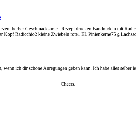
e
t dezent herber Geschmacksnote Rezept drucken Bandnudeln mit Radic
ner Kopf Radicchio2 kleine Zwiebeln rote1 EL Pinienkerne75 g Lachs
ch, wenn ich dir schöne Anregungen geben kann. Ich habe alles selber 
Cheers,