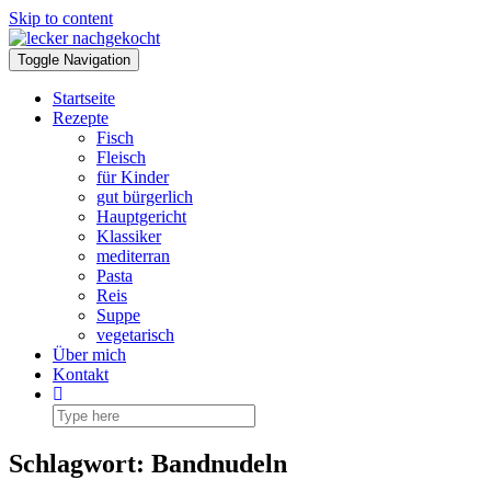
Skip to content
Toggle Navigation
Startseite
Rezepte
Fisch
Fleisch
für Kinder
gut bürgerlich
Hauptgericht
Klassiker
mediterran
Pasta
Reis
Suppe
vegetarisch
Über mich
Kontakt
Schlagwort:
Bandnudeln